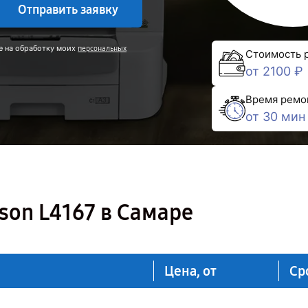
Отправить заявку
е на обработку моих
персональных
Стоимость 
от 2100 ₽
Время ремо
от 30 мин
on L4167 в Самаре
Цена, от
Ср