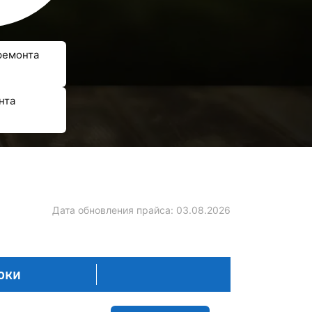
ремонта
нта
Дата обновления прайса:
03.08.2026
оки