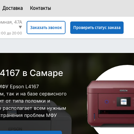
Доставка
Контакты
омная, 47А
▼
Проверить статус заказа
Заказать звонок
:00 до 20:00
4167 в Самаре
МФУ Epson L4167
, так и на базе сервисного
ит от типа поломки и
р располагает всем нужным
странения проблем МФУ